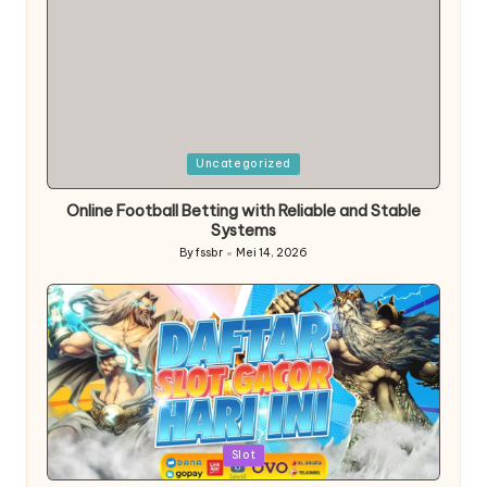
Posted
Uncategorized
in
Online Football Betting with Reliable and Stable
Systems
By
fssbr
Mei 14, 2026
Posted
by
Posted
Slot
in