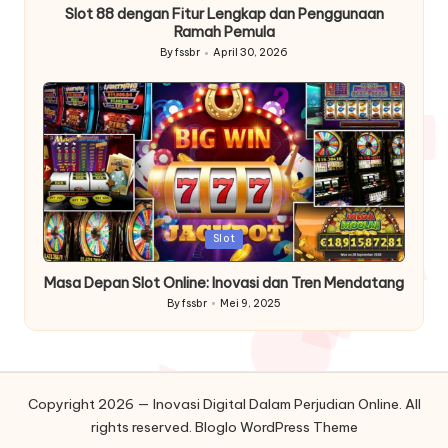
Slot 88 dengan Fitur Lengkap dan Penggunaan
Ramah Pemula
By
fssbr
April 30, 2026
Posted
by
Posted
Slot
in
Masa Depan Slot Online: Inovasi dan Tren Mendatang
By
fssbr
Mei 9, 2025
Posted
by
Copyright 2026 — Inovasi Digital Dalam Perjudian Online. All
rights reserved.
Bloglo WordPress Theme