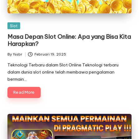
Posted
Slot
in
Masa Depan Slot Online: Apa yang Bisa Kita
Harapkan?
By
fssbr
Februari 19, 2025
Posted
by
Teknologi Terbaru dalam Slot Online Teknologi terbaru
dalam dunia slot online telah membawa pengalaman
bermain…
Read More