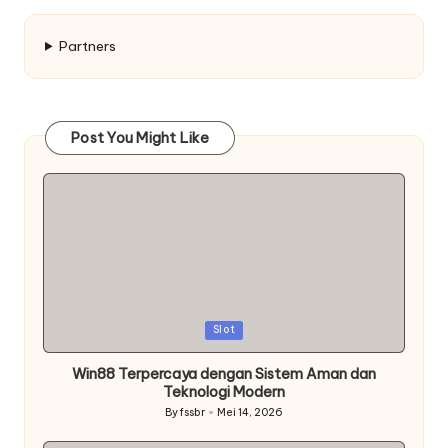
Partners
Post You Might Like
Posted
Slot
in
Win88 Terpercaya dengan Sistem Aman dan
Teknologi Modern
By
fssbr
Mei 14, 2026
Posted
by