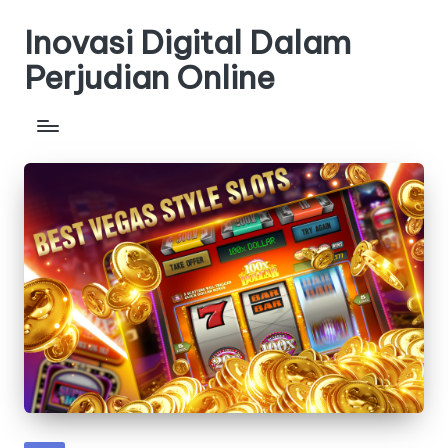
Inovasi Digital Dalam
Skip
to
Perjudian Online
content