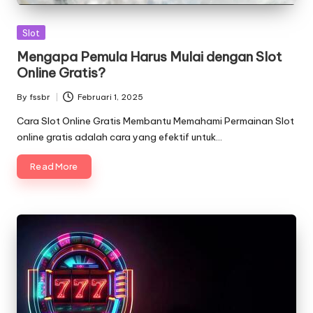
Posted
Slot
in
Mengapa Pemula Harus Mulai dengan Slot
Online Gratis?
By
fssbr
Februari 1, 2025
Posted
by
Cara Slot Online Gratis Membantu Memahami Permainan Slot
online gratis adalah cara yang efektif untuk…
Read More