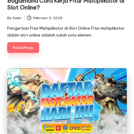
Bagaimana Cara Kerja Fitur Multiplikator di
Slot Online?
By
fssbr
Februari 5, 2025
Posted
by
Pengertian Fitur Multiplikator di Slot Online Fitur multiplikator
dalam slot online adalah salah satu elemen…
Read More