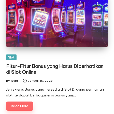
Posted
Slot
in
Fitur-Fitur Bonus yang Harus Diperhatikan
di Slot Online
By
fssbr
Januari 18, 2025
Posted
by
Jenis-jenis Bonus yang Tersedia di Slot Di dunia permainan
slot, terdapat berbagai jenis bonus yang…
Read More