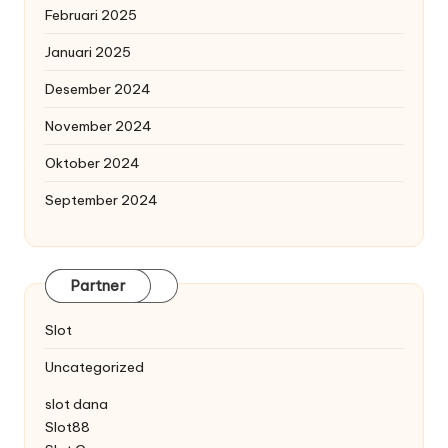
Februari 2025
Januari 2025
Desember 2024
November 2024
Oktober 2024
September 2024
Categories
Partner
Slot
Uncategorized
slot dana
Slot88