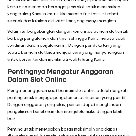
Kamu bisa mencoba berbagai jenis slot untuk menemukan
yang paling Kamu nikmati. Jika merasa frustrasi, istirahat
sejenak dan lakukan aktivitas lain yang menyenangkan.
Selain itu, bergabunglah dengan komunitas pemain slot untuk
berbagi pengalaman dan tips, sehingga Kamu merasa tidak
sendirian dalam perjalanan ini. Dengan pendekatan yang
tepat, bermain slot bisa menjadi cara yang menyenangkan
untuk bersantai dan menikmati waktu luang Kamu.
Pentingnya Mengatur Anggaran
Dalam Slot Online
Mengatur anggaran saat bermain slot online adalah langkah
penting untuk menjaga pengalaman permainan yang positif.
Dengan anggaran yang jelas, pemain dapat menghindari
pengeluaran berlebihan dan mengelola risiko dengan lebih
baik.
Penting untuk menetapkan batas maksimal yang dapat