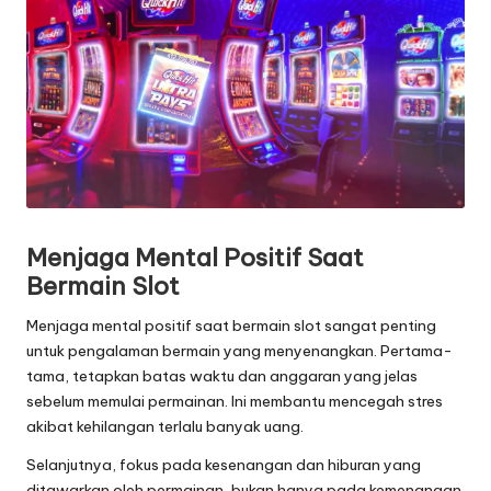
Menjaga Mental Positif Saat
Bermain Slot
Menjaga mental positif saat bermain
slot
sangat penting
untuk pengalaman bermain yang menyenangkan. Pertama-
tama, tetapkan batas waktu dan anggaran yang jelas
sebelum memulai permainan. Ini membantu mencegah stres
akibat kehilangan terlalu banyak uang.
Selanjutnya, fokus pada kesenangan dan hiburan yang
ditawarkan oleh permainan, bukan hanya pada kemenangan.