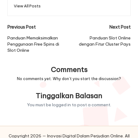
View All Posts
Post
Previous Post
Next Post
navigation
Panduan Memaksimalkan
Panduan Slot Online
Penggunaan Free Spins di
dengan Fitur Cluster Pays
Slot Online
Comments
No comments yet. Why don’t you start the discussion?
Tinggalkan Balasan
You must be
logged in
to post a comment.
Copyright 2026 — Inovasi Digital Dalam Perjudian Online. All